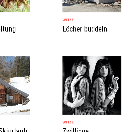
WITZE
itung
Löcher buddeln
WITZE
Skiurlaub
Zwillinge