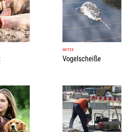
WITZE
t
Vogelscheiße